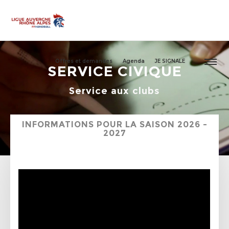
Offres et demandes
Agenda
JE SIGNALE
SERVICE CIVIQUE
Service aux clubs
INFORMATIONS POUR LA SAISON 2026 –
2027