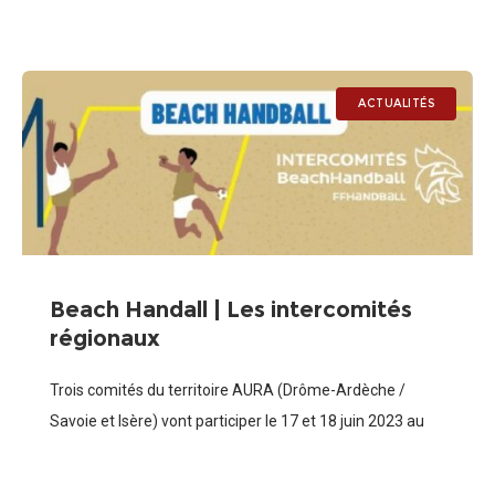
en jeu lors des Interligues 2024 (22 – 24 mars |
ACTUALITÉS
Beach Handall | Les intercomités
régionaux
Trois comités du territoire AURA (Drôme-Ardèche /
Savoie et Isère) vont participer le 17 et 18 juin 2023 au
tournoi du secteur SUD des Intercomités qui se déroulera
au Grau-du-Roi.