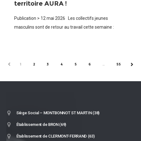
territoire AURA !
Publication > 12 mai 2026 Les collectifs jeunes
masculins sont de retour au travail cette semaine :
Sélection nationale U17 > stage + matchs en Croatie [10
– 16
PRÉCÉDENT
1
2
3
4
5
6
…
55
SUIV
Siège Social – MONTBONNOT ST MARTIN (38)
Établissement de BRON (69)
Établissement de CLERMONT-FERRAND (63)