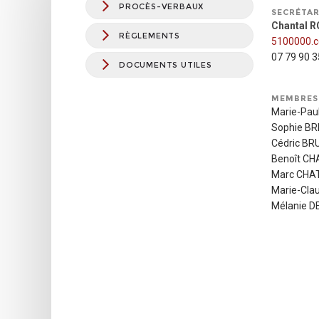
RÉUNION
SAISON 2
PROCÈS-VERBAUX
SECRÉTAR
Modèle
Chantal 
Calend
RÈGLEMENTS
FORFAIT
5100000.
Modèle
Catégo
07 79 90 3
DIVERS
DOCUMENTS UTILES
Modèle
Règle
MEMBRES
Règlem
Marie-Pau
Carton
Sophie B
Dispos
Cédric BR
Benoît C
Pénali
Retrouvez 
Marc CHA
Marie-Cla
Mélanie D
=> Télécha
Compétiti