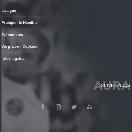
La Ligue
Pratiquer le Handball
Événements
Vie privée - Cookies
Infos légales
AURA
SUIVEZ-NOUS