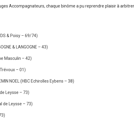
ges Accompagnateurs, chaque binôme a pu reprendre plaisir à arbitrer t
VDS & Poisy – 69/74)
GOGNE & LANGOGNE – 43)
ne Masculin – 42)
Trévoux – 01)
IN NOEL (HBC Echirolles Eybens – 38)
de Leysse – 73)
l de Leysse – 73)
73)