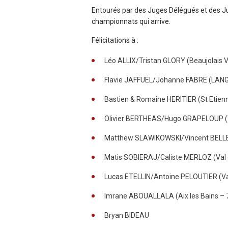
Entourés par des Juges Délégués et des Ju
championnats qui arrive.
Félicitations à :
Léo ALLIX/Tristan GLORY (Beaujolais 
Flavie JAFFUEL/Johanne FABRE (LAN
Bastien & Romaine HERITIER (St Etien
Olivier BERTHEAS/Hugo GRAPELOUP (
Matthew SLAWIKOWSKI/Vincent BELLEM
Matis SOBIERAJ/Caliste MERLOZ (Val 
Lucas ETELLIN/Antoine PELOUTIER (Va
Imrane ABOUALLALA (Aix les Bains – 
Bryan BIDEAU