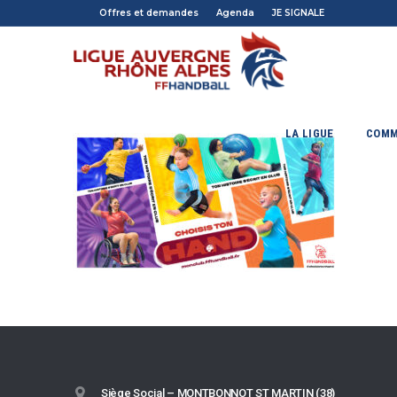
Offres et demandes
Agenda
JE SIGNALE
LA LIGUE
COMM
Siège Social – MONTBONNOT ST MARTIN (38)