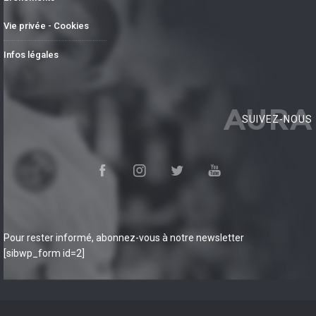
Vie privée - Cookies
Infos légales
AURA
SUIVEZ-NOUS
Pour rester informé, abonnez-vous à notre newsletter
[sibwp_form id=2]