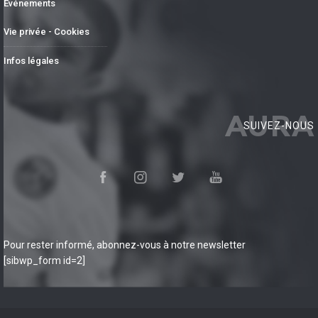
Événements
Vie privée - Cookies
Infos légales
AURA
SUIVEZ-NOUS
Pour rester informé, abonnez-vous à notre newsletter
[sibwp_form id=2]