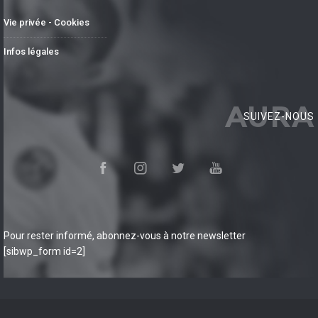
Vie privée - Cookies
Infos légales
AURA
SUIVEZ-NOUS
Pour rester informé, abonnez-vous à notre newsletter
[sibwp_form id=2]