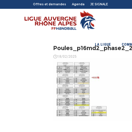
Offres et demandes
Agenda
JE SIGNALE
LA LIGUE
COMM
Poules_p16md2_phase2_2
18/02/2025