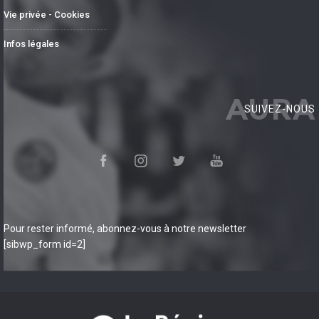
Vie privée - Cookies
Infos légales
AURA
SUIVEZ-NOUS
Pour rester informé, abonnez-vous à notre newsletter
[sibwp_form id=2]