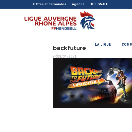
Offres et demandes
Agenda
JE SIGNALE
LA LIGUE
COMM
backfuture
08/01/2021