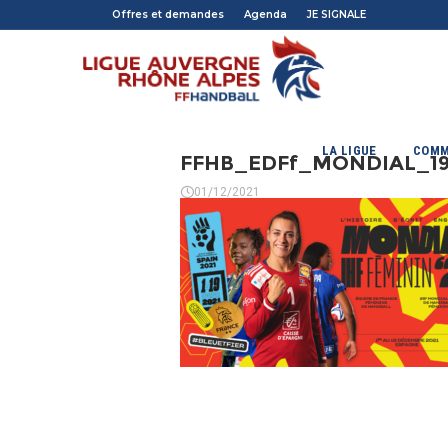
Offres et demandes
Agenda
JE SIGNALE
LA LIGUE
COMM
FFHB_EDFf_MONDIAL_19
01/12/2021