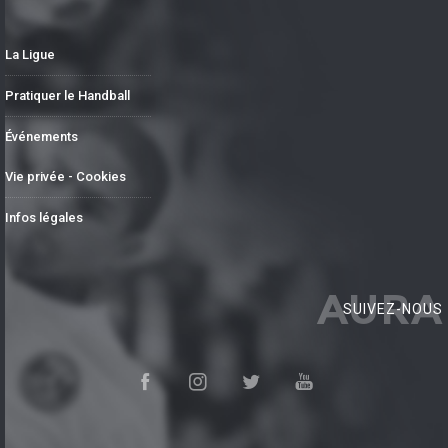
La Ligue
Pratiquer le Handball
Événements
Vie privée - Cookies
Infos légales
AURA
SUIVEZ-NOUS