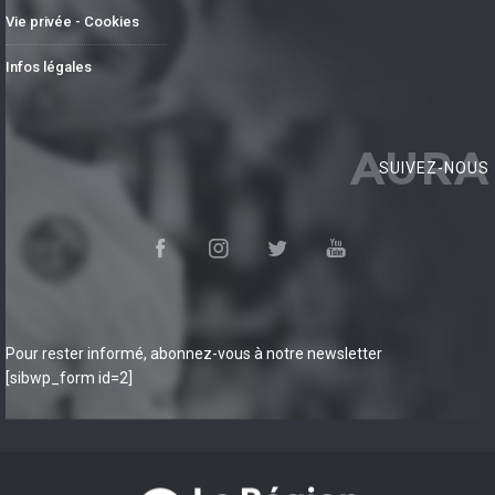
Vie privée - Cookies
Infos légales
AURA
SUIVEZ-NOUS
Pour rester informé, abonnez-vous à notre newsletter
[sibwp_form id=2]