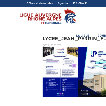
Offres et demandes
Agenda
JE SIGNALE
LA LIGUE
COMM
LYCEE_JEAN_PERRIN_F
07/01/2026