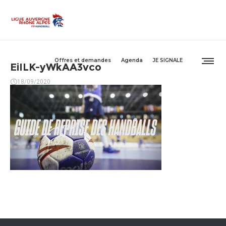
Offres et demandes
Agenda
JE SIGNALE
EiILK-yWkAA3vco
18/09/2020