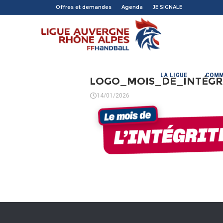
Offres et demandes
Agenda
JE SIGNALE
LA LIGUE
COMM
LOGO_MOIS_DE_INTÉGRI
14/01/2026