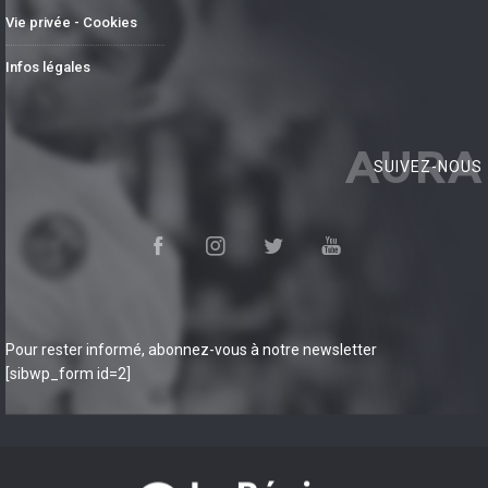
Vie privée - Cookies
Infos légales
AURA
SUIVEZ-NOUS
Pour rester informé, abonnez-vous à notre newsletter
[sibwp_form id=2]