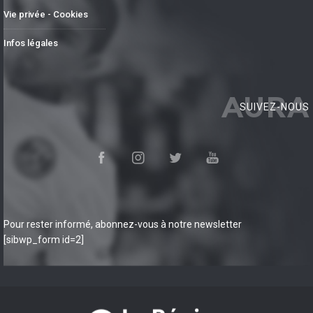
Vie privée - Cookies
Infos légales
AURA
SUIVEZ-NOUS
Pour rester informé, abonnez-vous à notre newsletter
[sibwp_form id=2]