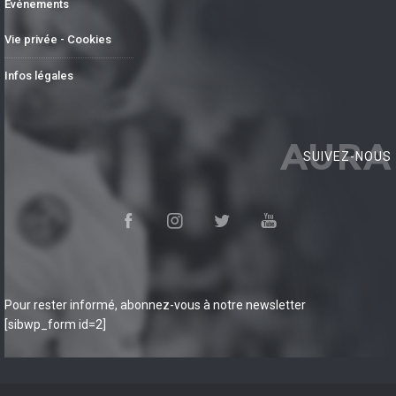
Événements
Vie privée - Cookies
Infos légales
AURA
SUIVEZ-NOUS
Pour rester informé, abonnez-vous à notre newsletter
[sibwp_form id=2]