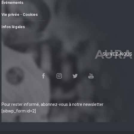
Événements
Vie privée - Cookies
Infos légales
AURA
SUIVEZ-NOUS
Pour rester informé, abonnez-vous à notre newsletter
[sibwp_form id=2]