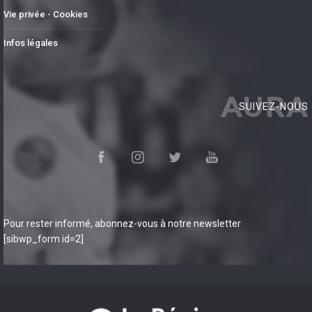
Vie privée - Cookies
Infos légales
AURA
SUIVEZ-NOUS
Pour rester informé, abonnez-vous à notre newsletter
[sibwp_form id=2]