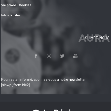
Vie privée - Cookies
Infos légales
AURA
SUIVEZ-NOUS
Pour rester informé, abonnez-vous à notre newsletter
[sibwp_form id=2]