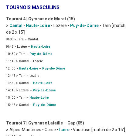
TOURNOIS MASCULINS
Tournoi 4 | Gymnase de Murat (15)
>
Cantal
•
Haute-Loire
• Lozère •
Puy-de-Dôme
• Tarn [match
de 2 x 15′]
9h00 > Tarn –
Cantal
9h45 > Lozère –
Haute-Loire
10h30 > Tarn –
Puy-de-Dôme
11h15 >
Cantal
– Lozère
12h00 >
Haute-Loire
–
Puy-de-Dôme
12h45 > Tarn – Lozère
13h30 >
Cantal
–
Haute-Loire
14h15 > Lozère –
Puy-de-Dôme
15h00 > Tarn –
Haute-Loire
15h45 >
Cantal
–
Puy-de-Dôme
Tournoi 7 | Gymnase Lafaille – Gap (05)
>
Alpes-Maritimes • Corse •
Isère
• Vaucluse [match de 2 x 15′]