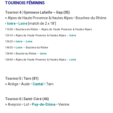
TOURNOIS FÉMININS
Tournoi 4 | Gymnase Lafaille – Gap (05)
>
Alpes de Haute Provence & Hautes Alpes • Bouches-du-Rhône
•
Isère
•
Loire
[match de 2 x 18′]
11h00 > Bouches-du-Rhône – Alpes de Haute Provence & Hautes Alpes
12h10 > Alpes de Haute Provence & Hautes Alpes –
Isère
13h20 >
Isère
–
Loire
14h30 >
Loire
– Bouches-du-Rhône
15h40 > Bouche-du-Rhône –
Isère
16h40 > Alpes de Haute Provence & Hautes Alpes –
Loire
Tournoi 5 | Tarn (81)
>
Ariège • Aude •
Cantal
• Tarn
Tournoi 6 | Saint-Céré (46)
>
Aveyron • Lot •
Puy-de-Dôme
• Vienne