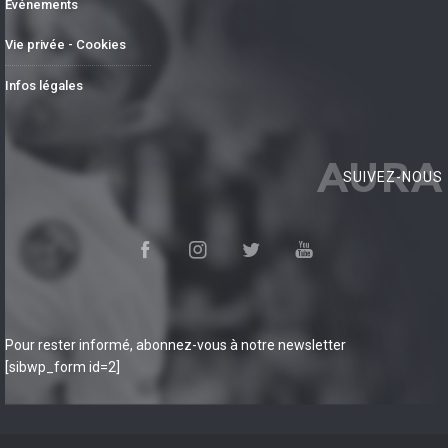
Événements
Vie privée - Cookies
Infos légales
AURA
SUIVEZ-NOUS
Pour rester informé, abonnez-vous à notre newsletter
[sibwp_form id=2]