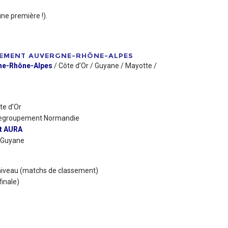
ne première !).
EMENT AUVERGNE-RHÔNE-ALPES
ne-Rhône-Alpes
/ Côte d’Or / Guyane / Mayotte /
te d’Or
egroupement Normandie
t AURA
 Guyane
 niveau (matchs de classement)
finale)