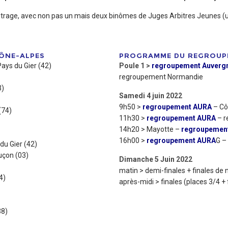
itrage, avec non pas un mais deux binômes de Juges Arbitres Jeunes (u
ÔNE-ALPES
PROGRAMME DU REGROUP
Pays du Gier (42)
Poule 1 >
regroupement Auverg
regroupement Normandie
3)
Samedi 4 juin 2022
9h50 >
regroupement AURA
– Cô
(74)
11h30 >
regroupement AURA
– r
14h20 > Mayotte –
regroupemen
16h00 >
regroupement AURA
G –
du Gier (42)
uçon (03)
Dimanche 5 Juin 2022
matin > demi-finales + finales de
4)
après-midi > finales (places 3/4 + 
38)