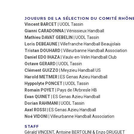
JOUEURS DE LA SÉLECTION DU COMITÉ RHÔN
Vincent BARCET
| UODL Tassin
Gianni CARADONNA
| Vénissieux Handball
Mathieu DAVAT GEBELIN
| UODL Tassin
Loris DEBEAUNE
| Villefranche Handball Beaujolais
Tristan DOUHARD
| Villeurbanne Handball Association
Daniel EDO IHAZA
| Vaulx-en-Velin Handball Club
Octave GERARD
| UODL Tassin
Clément GUIZZO
| Meyzieu Handball US
Harold METMER
| ES Genas Azieu Handball
Hyppolyte PONCET
| UODL Tassin
Romain POYET
| Pays de l’Arbresle HB
Evan QUINET
| ES Genas Azieu Handball
Dorian RAHMANI
| UODL Tassin
Axel ROSSI
| ES Genas Azieu Handball
Noé VIDONI
| Villeurbanne Handball Association
STAFF
Gérald VINCENT, Antoine BERTOLINI & Enzo DRUGUET