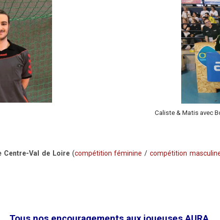
Caliste & Matis avec B
e Centre-Val de Loire
(
compétition féminine
/
compétition masculin
Tous nos encouragements aux joueuses AURA,