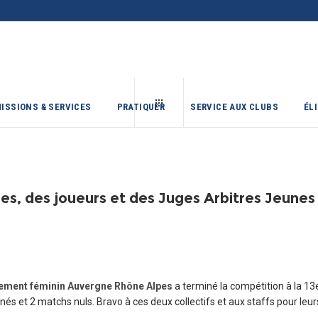
ISSIONS & SERVICES
PRATIQUER
SERVICE AUX CLUBS
ÉL
s, des joueurs et des Juges Arbitres Jeunes d
ement féminin Auvergne Rhône Alpes
a terminé la compétition à la 13
gnés et 2 matchs nuls. Bravo à ces deux collectifs et aux staffs pour leu