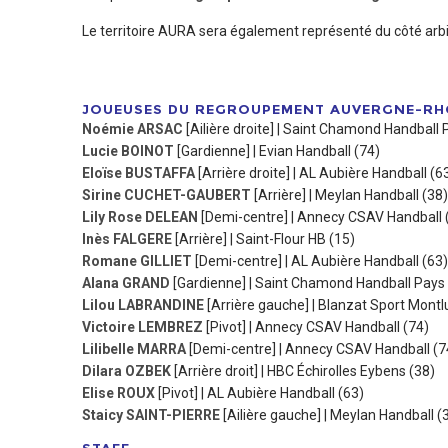
Le territoire AURA sera également représenté du côté arb
JOUEUSES DU REGROUPEMENT AUVERGNE-RH
Noémie ARSAC
[Ailière droite] | Saint Chamond Handball 
Lucie BOINOT
[Gardienne] | Evian Handball (74)
Eloïse BUSTAFFA
[Arrière droite] | AL Aubière Handball (6
Sirine CUCHET-GAUBERT
[Arrière] | Meylan Handball (38)
Lily Rose DELEAN
[Demi-centre] | Annecy CSAV Handball 
Inès FALGERE
[Arrière] | Saint-Flour HB (15)
Romane GILLIET
[Demi-centre] | AL Aubière Handball (63)
Alana GRAND
[Gardienne] | Saint Chamond Handball Pays 
Lilou LABRANDINE
[Arrière gauche] | Blanzat Sport Montl
Victoire LEMBREZ
[Pivot] | Annecy CSAV Handball (74)
Lilibelle MARRA
[Demi-centre] | Annecy CSAV Handball (7
Dilara OZBEK
[Arrière droit] | HBC Échirolles Eybens (38)
Elise ROUX
[Pivot] | AL Aubière Handball (63)
Staicy SAINT-PIERRE
[Ailière gauche] | Meylan Handball (