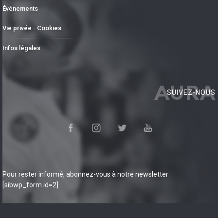
Événements
Vie privée - Cookies
Infos légales
AURA
SUIVEZ-NOUS
Pour rester informé, abonnez-vous à notre newsletter
[sibwp_form id=2]