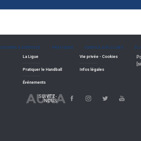
ISSIONS & SERVICES
PRATIQUER
SERVICE AUX CLUBS
ÉL
La Ligue
Vie privée - Cookies
Po
[s
Pratiquer le Handball
Infos légales
Événements
AURA
SUIVEZ-
NOUS