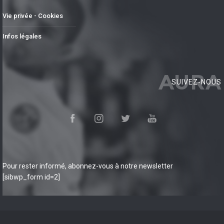
Vie privée - Cookies
Infos légales
AURA
SUIVEZ-NOUS
Pour rester informé, abonnez-vous à notre newsletter
[sibwp_form id=2]