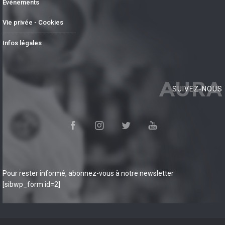
Événements
Vie privée - Cookies
Infos légales
AURA
SUIVEZ-NOUS
Pour rester informé, abonnez-vous à notre newsletter
[sibwp_form id=2]