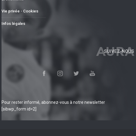
Vie privée - Cookies
Infos légales
AURA
SUIVEZ-NOUS
Pour rester informé, abonnez-vous à notre newsletter
[sibwp_form id=2]