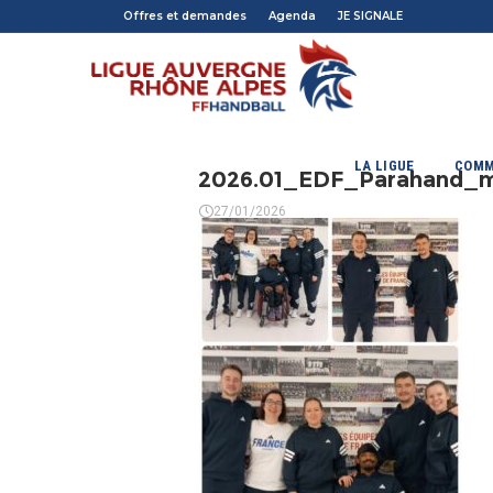
Offres et demandes
Agenda
JE SIGNALE
LA LIGUE
COMM
2026.01_EDF_Parahand_
27/01/2026