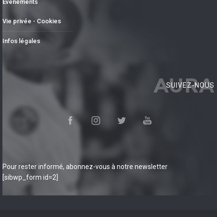
Événements
Vie privée - Cookies
Infos légales
AURA
SUIVEZ-NOUS
Pour rester informé, abonnez-vous à notre newsletter
[sibwp_form id=2]