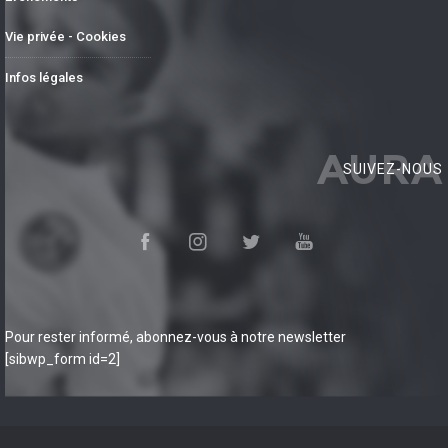
Vie privée - Cookies
Infos légales
AURA
SUIVEZ-NOUS
Pour rester informé, abonnez-vous à notre newsletter
[sibwp_form id=2]