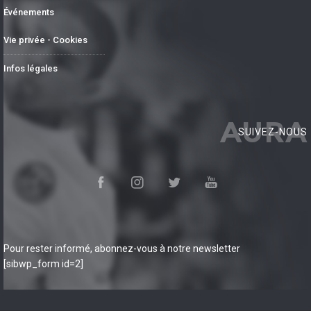
Événements
Vie privée - Cookies
Infos légales
AURA
SUIVEZ-NOUS
Pour rester informé, abonnez-vous à notre newsletter
[sibwp_form id=2]