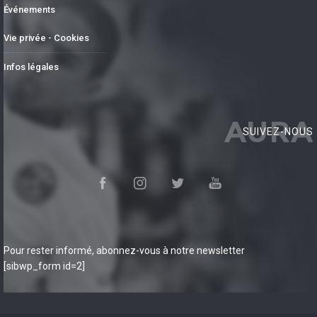
Événements
Vie privée - Cookies
Infos légales
AURA
SUIVEZ-NOUS
Pour rester informé, abonnez-vous à notre newsletter
[sibwp_form id=2]