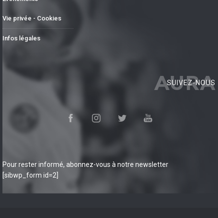
Vie privée - Cookies
Infos légales
AURA
SUIVEZ-NOUS
Pour rester informé, abonnez-vous à notre newsletter
[sibwp_form id=2]