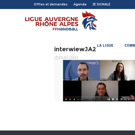
Offres et demandes
Agenda
JE SIGNALE
LA LIGUE
COMM
interwiewJA2
25/01/2022