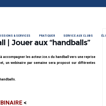
ISSIONS & SERVICES
PRATIQUER
SERVICE AUX CLUBS
ÉL
l | Jouer aux “handballs”
 à accompagner les acteur.ice.s du handball vers une reprise
illet, un webinaire par semaine sera proposé sur différentes
“handballs.
BINAIRE
<