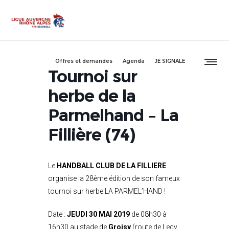
Offres et demandes
Agenda
JE SIGNALE
Tournoi sur
herbe de la
Parmelhand – La
Fillière (74)
Le
HANDBALL CLUB DE LA FILLIERE
organise la 28ème édition de son fameux
tournoi sur herbe LA PARMEL’HAND !
Date :
JEUDI 30 MAI 2019
de 08h30 à
16h30 au stade de
Groisy
(route de Lecy