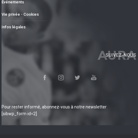
Événements
Vie privée - Cookies
Infos légales
AURA
SUIVEZ-NOUS
Pour rester informé, abonnez-vous à notre newsletter
[sibwp_form id=2]