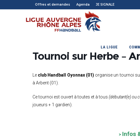
Offres et demandes
Agenda
JE SIGNALE
LA LIGUE
COMM
Tournoi sur Herbe – Ar
Le
club Handball Oyonnax (01)
organise un tournoi s
à Arbent (01).
Ce tournoi est ouvert à toutes et à tous
(débutant(e) ou c
joueurs + 1 gardien).
Infos 
>