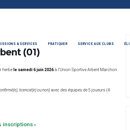
ISSIONS & SERVICES
PRATIQUER
SERVICE AUX CLUBS
ÉL
bent (01)
ur herbe
le samedi 6 juin 2026
à l’Union Sportive Arbent Marchon
onfirmé(e), licencié(e) ou non)
avec des équipes de 5 joueurs (4
& inscriptions
<