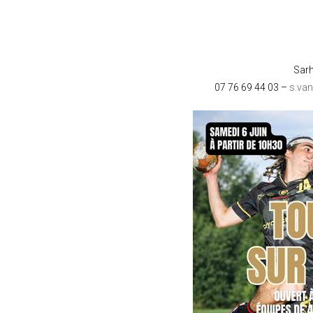
Sar
07 76 69 44 03 –
s.va