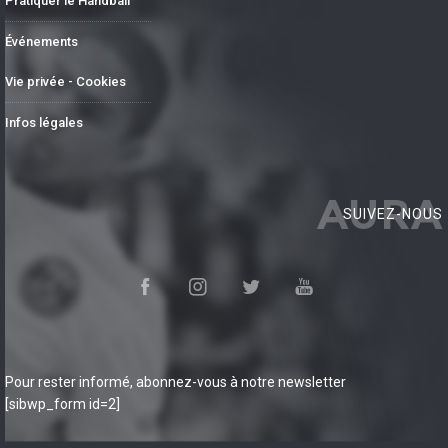
Pratiquer le Handball
Événements
Vie privée - Cookies
Infos légales
AURA
SUIVEZ-NOUS
Pour rester informé, abonnez-vous à notre newsletter
[sibwp_form id=2]