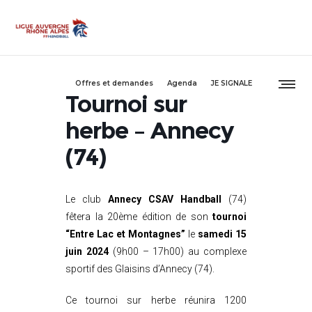
Offres et demandes
Agenda
JE SIGNALE
Tournoi sur
herbe – Annecy
(74)
Le club
Annecy CSAV Handball
(74)
fêtera la 20ème édition de son
tournoi
“Entre Lac et Montagnes”
le
samedi 15
juin 2024
(9h00 – 17h00) au complexe
sportif des Glaisins d’Annecy (74).
Ce tournoi sur herbe réunira 1200