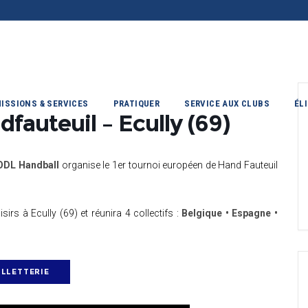
ISSIONS & SERVICES
PRATIQUER
SERVICE AUX CLUBS
ÉL
fauteuil – Ecully (69)
ODL Handball
organise le 1er tournoi européen de Hand Fauteuil
irs à Ecully (69) et réunira 4 collectifs :
Belgique • Espagne •
ILLETTERIE