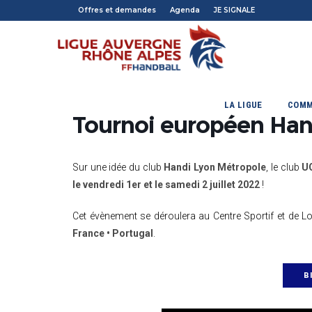
Offres et demandes
Agenda
JE SIGNALE
LA LIGUE
COMM
Tournoi européen Hand
Sur une idée du club
Handi Lyon Métropole
, le club
U
le vendredi 1er et le samedi 2 juillet 2022
!
Cet évènement se déroulera au Centre Sportif et de Lois
France • Portugal
.
B