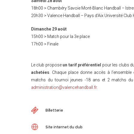
Samedi 28 août
18h00 > Chambéry Savoie Mont-Blanc Handball – Istre
20h30 > Valence Handball – Pays d’Aix Université Club
Dimanche 29 août
15h00 > Match pour la 3e place
17h00 > Finale
Le club propose
un tarif préférentiel
pour les clubs d
achetées
. Chaque place donne accès à l’ensemble d’
matchs du tournoi jeunes -18 ans et 2 matchs du
administration@valencehandball.fr
.
Billetterie
Site internet du club