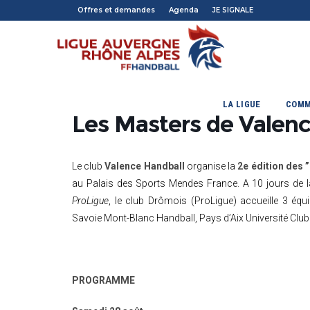
Offres et demandes
Agenda
JE SIGNALE
LA LIGUE
COMM
Les Masters de Valenc
Le club
Valence Handball
organise la
2e édition des 
au Palais des Sports Mendes France. A 10 jours de 
ProLigue
,
le club Drômois (ProLigue) accueille 3 éq
Savoie Mont-Blanc Handball, Pays d’Aix Université Club
PROGRAMME