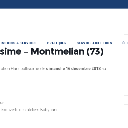
ISSIONS & SERVICES
PRATIQUER
SERVICE AUX CLUBS
ÉL
ssime – Montmelian (73)
ation Handballissime » le
dimanche 16 décembre 2018
au
nds
 découverte des ateliers Babyhand