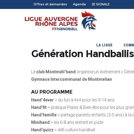
Offres et demandes
Agenda
JE SIGNALE
LA LIGUE
COMM
Génération Handballi
Le
club Montméli’hand
organise un évènement « Génér
Gymnase Intercommunal de Montmelian
.
AU PROGRAMME
Hand’4ever
> du fun à 4×4 pour les 9-14 ans
Hand’fit
> pratique Plaisir & Bien-être pour les plus gra
Hand’famille
> partage parents-enfants (3-5 ans) à la
Minihand
> les 6-8 ans entrent en piste
Hand’quizz
> défi culture handball