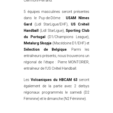
Clermont-Ferrand.
5 équipes masculines seront présentes
dans le Puy-de-Dôme :
USAM Nîmes
Gard
(Lidl StarLigue/EHF),
US Créteil
Handball
(Lidl StarLigue),
Sporting Club
du Portugal
(D1/Champions League),
Metalurg Skopje
(Macédoine D1/EHF) et
Sélection de Belgique
. Parmi les
entraîneurs présents, nous trouverons un
régional de l’étape : Pierre MONTORIER,
entraîneur de l’US Créteil Handball.
Les
Volcaniques du HBCAM 63
seront
également de la partie avec 2 derbys
régionaux programmés le samedi (D2
Féminine) et le dimanche (N2 Féminine).