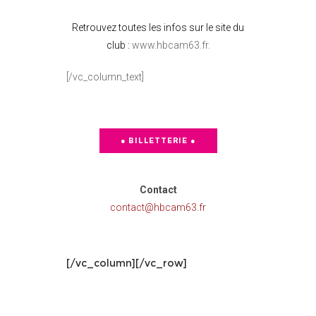
Retrouvez toutes les infos sur le site du
club :
www.hbcam63.fr
.
[/vc_column_text]
● BILLETTERIE ●
Contact
contact@hbcam63.fr
[/vc_column][/vc_row]