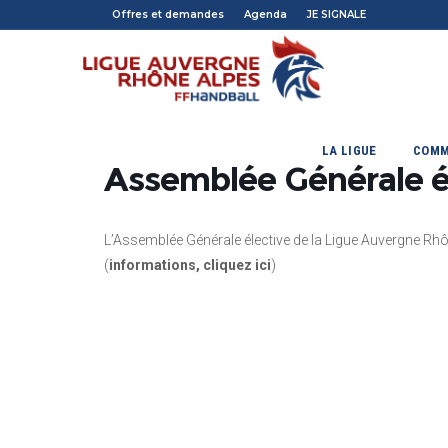
Offres et demandes
Agenda
JE SIGNALE
LA LIGUE
COMM
Assemblée Générale 
L’Assemblée Générale élective de la Ligue Auvergne Rhô
(
informations, cliquez ici
)