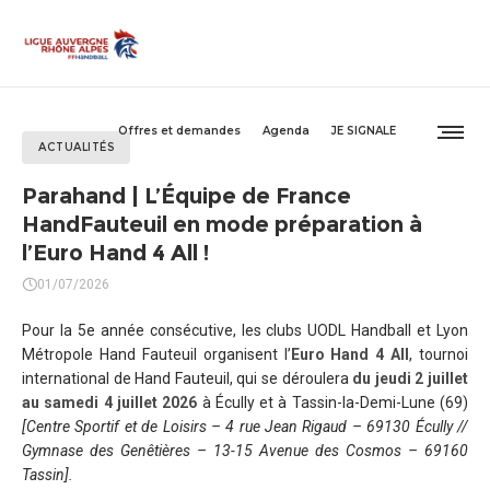
Offres et demandes
Agenda
JE SIGNALE
ACTUALITÉS
Parahand | L’Équipe de France
HandFauteuil en mode préparation à
l’Euro Hand 4 All !
01/07/2026
Pour la 5e année consécutive, les clubs UODL Handball et Lyon
Métropole Hand Fauteuil organisent l’
Euro Hand 4 All
, tournoi
international de Hand Fauteuil, qui se déroulera
du jeudi 2 juillet
au samedi 4 juillet 2026
à Écully et à Tassin-la-Demi-Lune (69)
[Centre Sportif et de Loisirs – 4 rue Jean Rigaud – 69130 Écully //
Gymnase des Genêtières – 13-15 Avenue des Cosmos – 69160
Tassin].